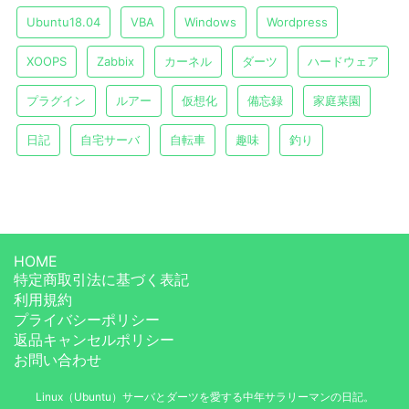
Ubuntu18.04
VBA
Windows
Wordpress
XOOPS
Zabbix
カーネル
ダーツ
ハードウェア
プラグイン
ルアー
仮想化
備忘録
家庭菜園
日記
自宅サーバ
自転車
趣味
釣り
HOME
特定商取引法に基づく表記
利用規約
プライバシーポリシー
返品キャンセルポリシー
お問い合わせ
Linux（Ubuntu）サーバとダーツを愛する中年サラリーマンの日記。