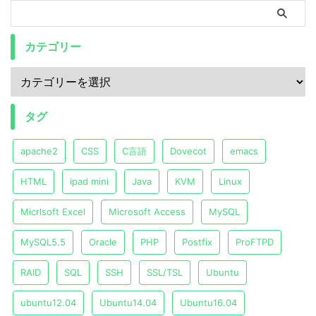
カテゴリー
タグ
apache2
CSS
C言語
Dovecot
emacs
HTML
ipad mini
Java
KVM
Linux
Micrlsoft Excel
Microsoft Access
MySQL
MySQL5.5
Oracle
PHP
Postfix
ProFTPD
RAID
SQL
SSH
SSL/TSL
Ubuntu
ubuntu12.04
Ubuntu14.04
Ubuntu16.04