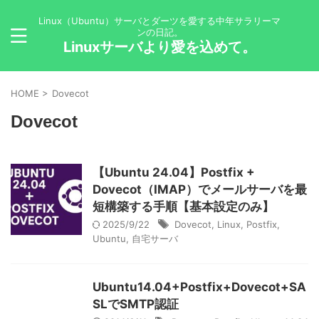
Linux（Ubuntu）サーバとダーツを愛する中年サラリーマ
ンの日記。
Linuxサーバより愛を込めて。
HOME
>
Dovecot
Dovecot
【Ubuntu 24.04】Postfix +
Dovecot（IMAP）でメールサーバを最
短構築する手順【基本設定のみ】
2025/9/22
Dovecot
,
Linux
,
Postfix
,
Ubuntu
,
自宅サーバ
Ubuntu14.04+Postfix+Dovecot+SA
SLでSMTP認証