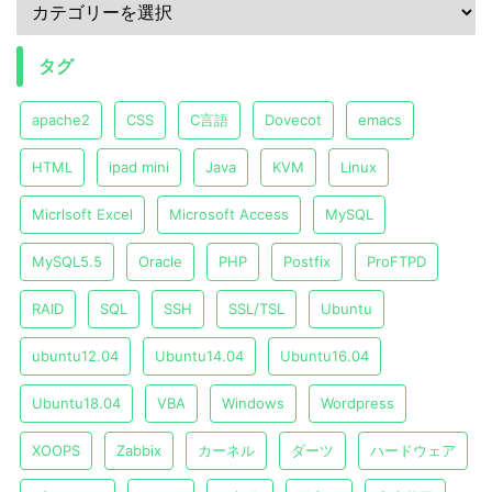
タグ
apache2
CSS
C言語
Dovecot
emacs
HTML
ipad mini
Java
KVM
Linux
Micrlsoft Excel
Microsoft Access
MySQL
MySQL5.5
Oracle
PHP
Postfix
ProFTPD
RAID
SQL
SSH
SSL/TSL
Ubuntu
ubuntu12.04
Ubuntu14.04
Ubuntu16.04
Ubuntu18.04
VBA
Windows
Wordpress
XOOPS
Zabbix
カーネル
ダーツ
ハードウェア