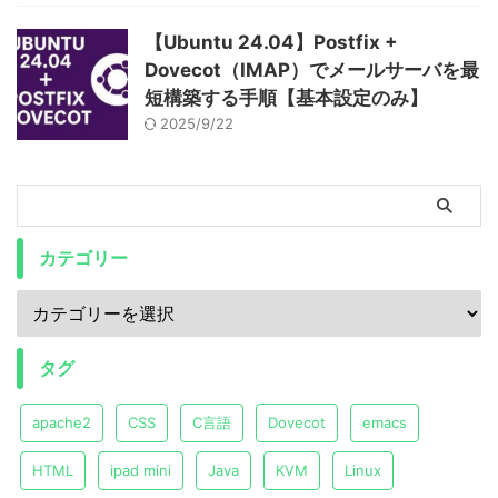
【Ubuntu 24.04】Postfix +
Dovecot（IMAP）でメールサーバを最
短構築する手順【基本設定のみ】
2025/9/22
カテゴリー
タグ
apache2
CSS
C言語
Dovecot
emacs
HTML
ipad mini
Java
KVM
Linux