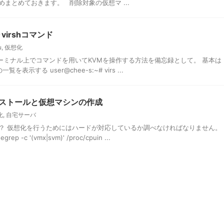
まとめておきます。 削除対象の仮想マ ...
irshコマンド
u
,
仮想化
ーミナル上でコマンドを用いてKVMを操作する方法を備忘録として。 基本は
表示する user@chee-s:~# virs ...
のインストールと仮想マシンの作成
化
,
自宅サーバ
？ 仮想化を行うためにはハードが対応しているか調べなければなりません。
 '(vmx|svm)' /proc/cpuin ...