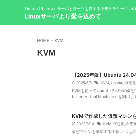
Linux（Ubuntu）サーバとダーツを愛する中年サラリーマン
Linuxサーバより愛を込めて。
HOME
>
KVM
KVM
【2025年版】Ubuntu 
2025/5/8
KVM
,
Ubuntu
,
仮想化
KVMを使ってUbuntu 24.04
based Virtual Machine）を利用して
KVMで作成した仮想マシン
2022/6/14
KVM
,
仮想化
,
自宅
仮想マシンを削除する手順 いつも