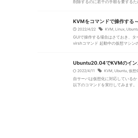
削除するのに若干の手順を要するため
KVMをコマンドで操作する～v
2022/4/22
KVM
,
Linux
,
Ubunt
GUIで操作する場合はさておき、タ
virshコマンド 起動中の仮想マシンの一覧を
Ubuntu20.04でKVM
2022/4/11
KVM
,
Ubuntu
,
仮想
自サーバは仮想化に対応しているか
以下のコマンドを実行してみます。 egrep -c