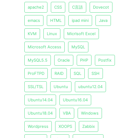
apache2
CSS
C言語
Dovecot
emacs
HTML
ipad mini
Java
KVM
Linux
Micrlsoft Excel
Microsoft Access
MySQL
MySQL5.5
Oracle
PHP
Postfix
ProFTPD
RAID
SQL
SSH
SSL/TSL
Ubuntu
ubuntu12.04
Ubuntu14.04
Ubuntu16.04
Ubuntu18.04
VBA
Windows
Wordpress
XOOPS
Zabbix