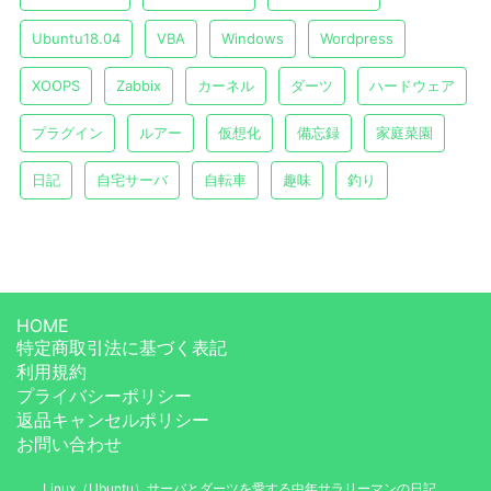
Ubuntu18.04
VBA
Windows
Wordpress
XOOPS
Zabbix
カーネル
ダーツ
ハードウェア
プラグイン
ルアー
仮想化
備忘録
家庭菜園
日記
自宅サーバ
自転車
趣味
釣り
HOME
特定商取引法に基づく表記
利用規約
プライバシーポリシー
返品キャンセルポリシー
お問い合わせ
Linux（Ubuntu）サーバとダーツを愛する中年サラリーマンの日記。