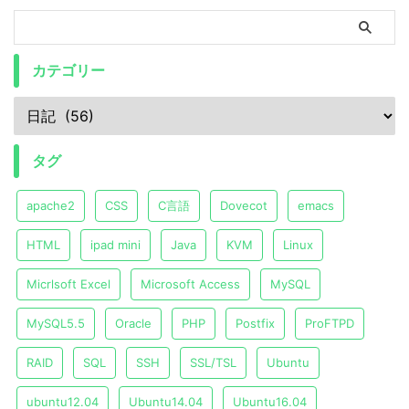
カテゴリー
タグ
apache2
CSS
C言語
Dovecot
emacs
HTML
ipad mini
Java
KVM
Linux
Micrlsoft Excel
Microsoft Access
MySQL
MySQL5.5
Oracle
PHP
Postfix
ProFTPD
RAID
SQL
SSH
SSL/TSL
Ubuntu
ubuntu12.04
Ubuntu14.04
Ubuntu16.04