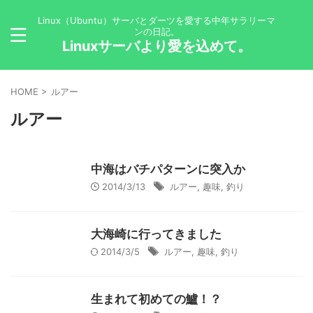
Linux（Ubuntu）サーバとダーツを愛する中年サラリーマ
ンの日記。
Linuxサーバより愛を込めて。
HOME
>
ルアー
ルアー
中海はバチパターンに突入か
2014/3/13
ルアー
,
趣味
,
釣り
大海崎に行ってきました
2014/3/5
ルアー
,
趣味
,
釣り
生まれて初めての鱸！？