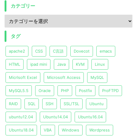
カテゴリー
タグ
apache2
CSS
C言語
Dovecot
emacs
HTML
ipad mini
Java
KVM
Linux
Micrlsoft Excel
Microsoft Access
MySQL
MySQL5.5
Oracle
PHP
Postfix
ProFTPD
RAID
SQL
SSH
SSL/TSL
Ubuntu
ubuntu12.04
Ubuntu14.04
Ubuntu16.04
Ubuntu18.04
VBA
Windows
Wordpress