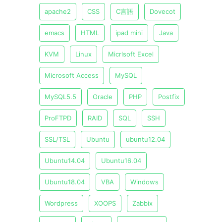
apache2
CSS
C言語
Dovecot
emacs
HTML
ipad mini
Java
KVM
Linux
Micrlsoft Excel
Microsoft Access
MySQL
MySQL5.5
Oracle
PHP
Postfix
ProFTPD
RAID
SQL
SSH
SSL/TSL
Ubuntu
ubuntu12.04
Ubuntu14.04
Ubuntu16.04
Ubuntu18.04
VBA
Windows
Wordpress
XOOPS
Zabbix