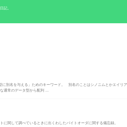
の日記。
ータ型に別名を与える」ためのキーワード。 別名のことはシノニムとかエイリ
うな通常のデータ型から配列 ...
ケットに関して調べているときに出くわしたバイトオーダに関する備忘録。