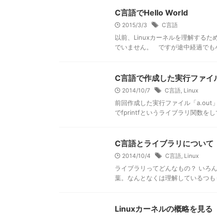
C言語でHello World
2015/3/3
C言語
以前、Linuxカーネルを理解する
でいません。 ですが途中経過でも小
C言語で作成した実行ファイ
2014/10/7
C言語
,
Linux
前回作成した実行ファイル「a.out
でfprintfというライブラリ関数を
C言語とライブラリについて
2014/10/4
C言語
,
Linux
ライブラリってどんなもの？ いろ
葉。なんとなくは理解しているつもり
Linuxカーネルの概略を見る