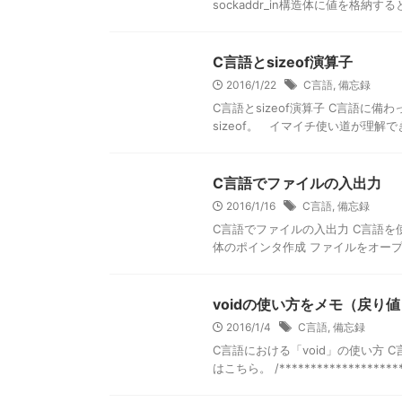
sockaddr_in構造体に値を格納
C言語とsizeof演算子
2016/1/22
C言語
,
備忘録
C言語とsizeof演算子 C言語
sizeof。 イマイチ使い道が理解でき
C言語でファイルの入出力
2016/1/16
C言語
,
備忘録
C言語でファイルの入出力 C言語
体のポインタ作成 ファイルをオープン
voidの使い方をメモ（戻り
2016/1/4
C言語
,
備忘録
C言語における「void」の使い方
はこちら。 /********************