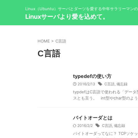
Linux（Ubuntu）サーバとダーツを愛する中年サラリーマン
Linuxサーバより愛を込めて。
HOME
>
C言語
C言語
typedefの使い方
2016/2/13
C言語
,
備忘録
typdefはC言語で使われる「デ
スとも言う。 int型やchar型のよ
バイトオーダとは
2016/2/2
C言語
,
備忘録
バイトオーダってなに？ TCPソ