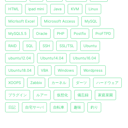
HTML
ipad mini
Java
KVM
Linux
Micrlsoft Excel
Microsoft Access
MySQL
MySQL5.5
Oracle
PHP
Postfix
ProFTPD
RAID
SQL
SSH
SSL/TSL
Ubuntu
ubuntu12.04
Ubuntu14.04
Ubuntu16.04
Ubuntu18.04
VBA
Windows
Wordpress
XOOPS
Zabbix
カーネル
ダーツ
ハードウェア
プラグイン
ルアー
仮想化
備忘録
家庭菜園
日記
自宅サーバ
自転車
趣味
釣り