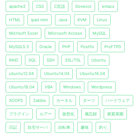
apache2
CSS
C言語
Dovecot
emacs
HTML
ipad mini
Java
KVM
Linux
Micrlsoft Excel
Microsoft Access
MySQL
MySQL5.5
Oracle
PHP
Postfix
ProFTPD
RAID
SQL
SSH
SSL/TSL
Ubuntu
ubuntu12.04
Ubuntu14.04
Ubuntu16.04
Ubuntu18.04
VBA
Windows
Wordpress
XOOPS
Zabbix
カーネル
ダーツ
ハードウェア
プラグイン
ルアー
仮想化
備忘録
家庭菜園
日記
自宅サーバ
自転車
趣味
釣り