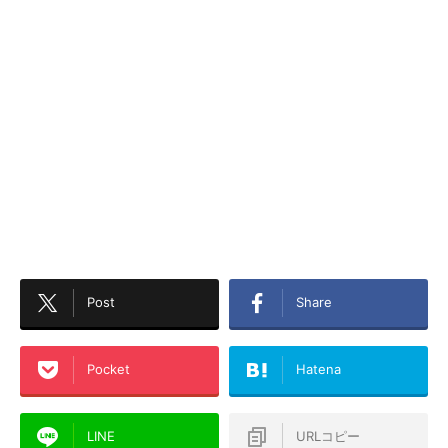
Post
Share
Pocket
Hatena
LINE
URLコピー