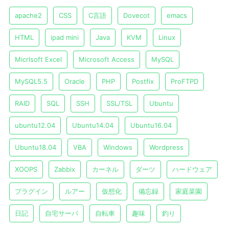
apache2
CSS
C言語
Dovecot
emacs
HTML
ipad mini
Java
KVM
Linux
Micrlsoft Excel
Microsoft Access
MySQL
MySQL5.5
Oracle
PHP
Postfix
ProFTPD
RAID
SQL
SSH
SSL/TSL
Ubuntu
ubuntu12.04
Ubuntu14.04
Ubuntu16.04
Ubuntu18.04
VBA
Windows
Wordpress
XOOPS
Zabbix
カーネル
ダーツ
ハードウェア
プラグイン
ルアー
仮想化
備忘録
家庭菜園
日記
自宅サーバ
自転車
趣味
釣り