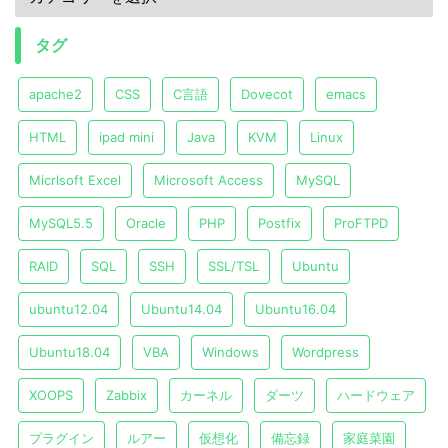
タグ
apache2
CSS
C言語
Dovecot
emacs
HTML
ipad mini
Java
KVM
Linux
Micrlsoft Excel
Microsoft Access
MySQL
MySQL5.5
Oracle
PHP
Postfix
ProFTPD
RAID
SQL
SSH
SSL/TSL
Ubuntu
ubuntu12.04
Ubuntu14.04
Ubuntu16.04
Ubuntu18.04
VBA
Windows
Wordpress
XOOPS
Zabbix
カーネル
ダーツ
ハードウェア
プラグイン
ルアー
仮想化
備忘録
家庭菜園