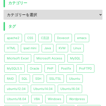
カテゴリー
タグ
apache2
CSS
C言語
Dovecot
emacs
HTML
ipad mini
Java
KVM
Linux
Micrlsoft Excel
Microsoft Access
MySQL
MySQL5.5
Oracle
PHP
Postfix
ProFTPD
RAID
SQL
SSH
SSL/TSL
Ubuntu
ubuntu12.04
Ubuntu14.04
Ubuntu16.04
Ubuntu18.04
VBA
Windows
Wordpress