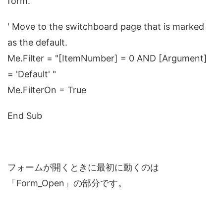
form.
' Move to the switchboard page that is marked
as the default.
Me.Filter = "[ItemNumber] = 0 AND [Argument]
= 'Default' "
Me.FilterOn = True
End Sub
フォームが開くときに最初に動くのは
「Form_Open」の部分です。