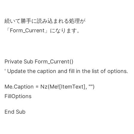
続いて勝手に読み込まれる処理が
「Form_Current」になります。
Private Sub Form_Current()
' Update the caption and fill in the list of options.
Me.Caption = Nz(Me![ItemText], "")
FillOptions
End Sub