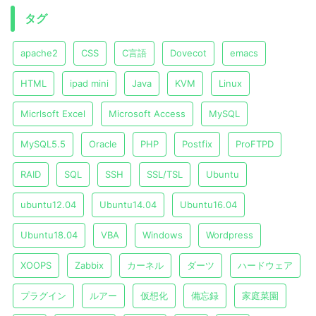
タグ
apache2
CSS
C言語
Dovecot
emacs
HTML
ipad mini
Java
KVM
Linux
Micrlsoft Excel
Microsoft Access
MySQL
MySQL5.5
Oracle
PHP
Postfix
ProFTPD
RAID
SQL
SSH
SSL/TSL
Ubuntu
ubuntu12.04
Ubuntu14.04
Ubuntu16.04
Ubuntu18.04
VBA
Windows
Wordpress
XOOPS
Zabbix
カーネル
ダーツ
ハードウェア
プラグイン
ルアー
仮想化
備忘録
家庭菜園