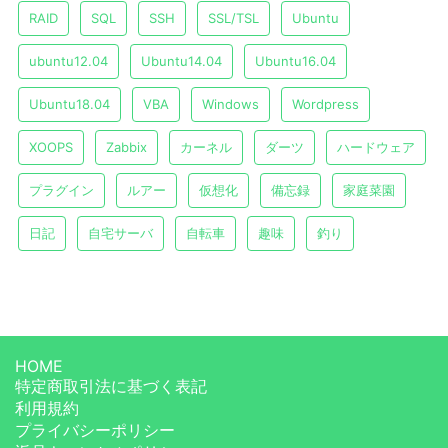
RAID
SQL
SSH
SSL/TSL
Ubuntu
ubuntu12.04
Ubuntu14.04
Ubuntu16.04
Ubuntu18.04
VBA
Windows
Wordpress
XOOPS
Zabbix
カーネル
ダーツ
ハードウェア
プラグイン
ルアー
仮想化
備忘録
家庭菜園
日記
自宅サーバ
自転車
趣味
釣り
HOME
特定商取引法に基づく表記
利用規約
プライバシーポリシー