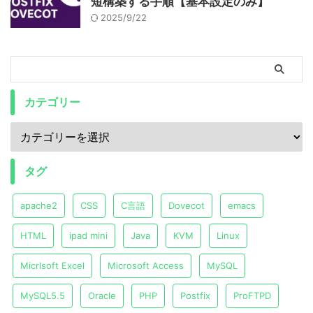
短構築する手順【基本設定のみ】
2025/9/22
カテゴリー
タグ
apache2
CSS
C言語
Dovecot
emacs
HTML
ipad mini
Java
KVM
Linux
Micrlsoft Excel
Microsoft Access
MySQL
MySQL5.5
Oracle
PHP
Postfix
ProFTPD