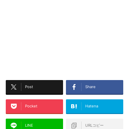
Post
Share
Pocket
Hatena
LINE
URLコピー