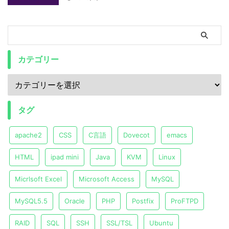
カテゴリー
タグ
apache2
CSS
C言語
Dovecot
emacs
HTML
ipad mini
Java
KVM
Linux
Micrlsoft Excel
Microsoft Access
MySQL
MySQL5.5
Oracle
PHP
Postfix
ProFTPD
RAID
SQL
SSH
SSL/TSL
Ubuntu