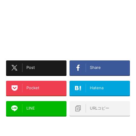
Post
Share
Pocket
Hatena
LINE
URLコピー