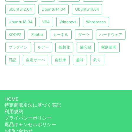
ubuntu12.04
Ubuntu14.04
Ubuntu16.04
Ubuntu18.04
VBA
Windows
Wordpress
XOOPS
Zabbix
カーネル
ダーツ
ハードウェア
プラグイン
ルアー
仮想化
備忘録
家庭菜園
日記
自宅サーバ
自転車
趣味
釣り
HOME
特定商取引法に基づく表記
利用規約
プライバシーポリシー
返品キャンセルポリシー
お問い合わせ