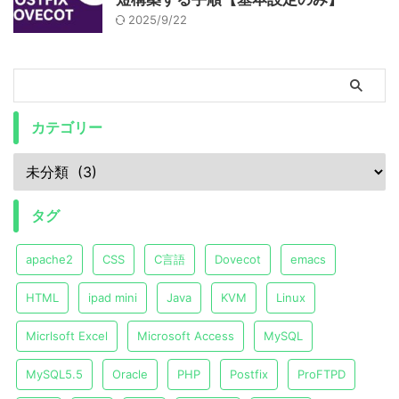
2025/9/22
カテゴリー
タグ
apache2
CSS
C言語
Dovecot
emacs
HTML
ipad mini
Java
KVM
Linux
Micrlsoft Excel
Microsoft Access
MySQL
MySQL5.5
Oracle
PHP
Postfix
ProFTPD