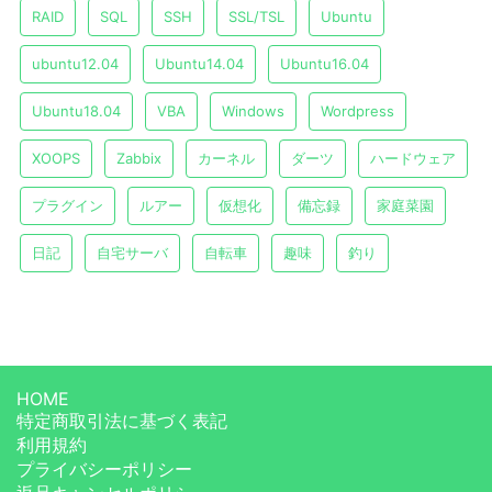
RAID
SQL
SSH
SSL/TSL
Ubuntu
ubuntu12.04
Ubuntu14.04
Ubuntu16.04
Ubuntu18.04
VBA
Windows
Wordpress
XOOPS
Zabbix
カーネル
ダーツ
ハードウェア
プラグイン
ルアー
仮想化
備忘録
家庭菜園
日記
自宅サーバ
自転車
趣味
釣り
HOME
特定商取引法に基づく表記
利用規約
プライバシーポリシー