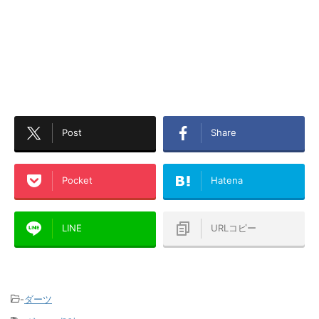
Post
Share
Pocket
Hatena
LINE
URLコピー
-
ダーツ