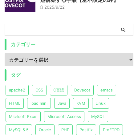
短構築する手順【基本設定のみ】
2025/9/22
カテゴリー
タグ
apache2
CSS
C言語
Dovecot
emacs
HTML
ipad mini
Java
KVM
Linux
Micrlsoft Excel
Microsoft Access
MySQL
MySQL5.5
Oracle
PHP
Postfix
ProFTPD