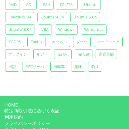
RAID
SQL
SSH
SSL/TSL
Ubuntu
ubuntu12.04
Ubuntu14.04
Ubuntu16.04
Ubuntu18.04
VBA
Windows
Wordpress
XOOPS
Zabbix
カーネル
ダーツ
ハードウェア
プラグイン
ルアー
仮想化
備忘録
家庭菜園
日記
自宅サーバ
自転車
趣味
釣り
HOME
特定商取引法に基づく表記
利用規約
プライバシーポリシー