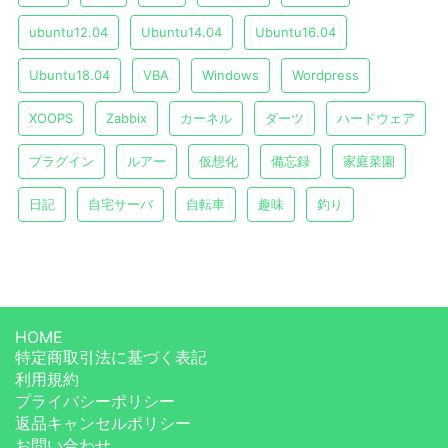
ubuntu12.04
Ubuntu14.04
Ubuntu16.04
Ubuntu18.04
VBA
Windows
Wordpress
XOOPS
Zabbix
カーネル
ダーツ
ハードウェア
プラグイン
ルアー
仮想化
備忘録
家庭菜園
日記
自宅サーバ
自転車
趣味
釣り
HOME
特定商取引法に基づく表記
利用規約
プライバシーポリシー
返品キャンセルポリシー
お問い合わせ