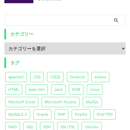
カテゴリー
タグ
apache2
CSS
C言語
Dovecot
emacs
HTML
ipad mini
Java
KVM
Linux
Micrlsoft Excel
Microsoft Access
MySQL
MySQL5.5
Oracle
PHP
Postfix
ProFTPD
RAID
SQL
SSH
SSL/TSL
Ubuntu