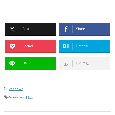
Post
Share
Pocket
Hatena
LINE
URLコピー
-
Windows
-
Windows
,
日記