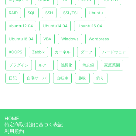
RAID
SQL
SSH
SSL/TSL
Ubuntu
ubuntu12.04
Ubuntu14.04
Ubuntu16.04
Ubuntu18.04
VBA
Windows
Wordpress
XOOPS
Zabbix
カーネル
ダーツ
ハードウェア
プラグイン
ルアー
仮想化
備忘録
家庭菜園
日記
自宅サーバ
自転車
趣味
釣り
HOME
特定商取引法に基づく表記
利用規約