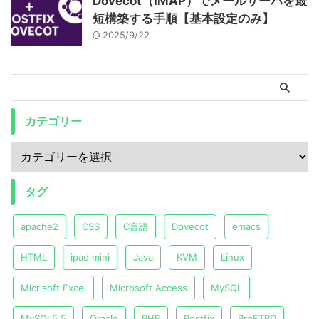
Dovecot（IMAP）でメールサーバを最
短構築する手順【基本設定のみ】
2025/9/22
カテゴリー
タグ
apache2
CSS
C言語
Dovecot
emacs
HTML
ipad mini
Java
KVM
Linux
Micrlsoft Excel
Microsoft Access
MySQL
MySQL5.5
Oracle
PHP
Postfix
ProFTPD