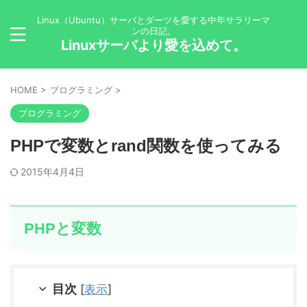
Linux（Ubuntu）サーバとダーツを愛する中年サラリーマ
ンの日記。
Linuxサーバより愛を込めて。
HOME
>
プログラミング
>
プログラミング
PHPで変数とrand関数を使ってみる
2015年4月4日
PHPと変数
目次
[
表示
]