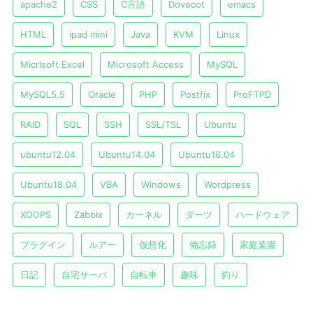
apache2
CSS
C言語
Dovecot
emacs
HTML
ipad mini
Java
KVM
Linux
Micrlsoft Excel
Microsoft Access
MySQL
MySQL5.5
Oracle
PHP
Postfix
ProFTPD
RAID
SQL
SSH
SSL/TSL
Ubuntu
ubuntu12.04
Ubuntu14.04
Ubuntu16.04
Ubuntu18.04
VBA
Windows
Wordpress
XOOPS
Zabbix
カーネル
ダーツ
ハードウェア
プラグイン
ルアー
仮想化
備忘録
家庭菜園
日記
自宅サーバ
自転車
趣味
釣り