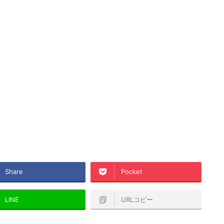
Share
Pocket
LINE
URLコピー