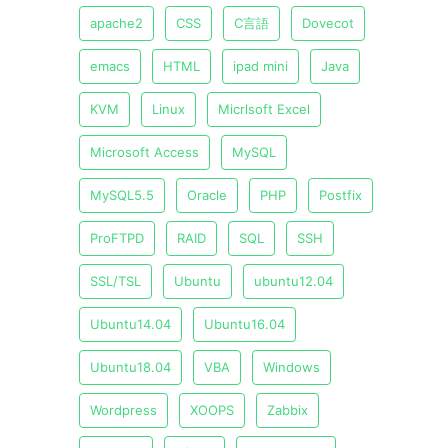
apache2
CSS
C言語
Dovecot
emacs
HTML
ipad mini
Java
KVM
Linux
Micrlsoft Excel
Microsoft Access
MySQL
MySQL5.5
Oracle
PHP
Postfix
ProFTPD
RAID
SQL
SSH
SSL/TSL
Ubuntu
ubuntu12.04
Ubuntu14.04
Ubuntu16.04
Ubuntu18.04
VBA
Windows
Wordpress
XOOPS
Zabbix