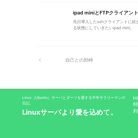
ipad miniとFTPクライアン
先日導入したsshクライアントに続
る状態にしていきたいipad mini
自己との対峙
H
Linux（Ubuntu）サーバとダーツを愛する中年サラリーマンの
日記。
特
利
Linuxサーバより愛を込めて。