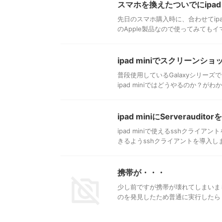
スマホを換えたついでにipad 
先日のスマホ購入時に、合わせてipa
のApple製品なので使ってみてもイ
ipad miniでスクリーンショ
普段使用しているGalaxyシリ
ipad miniではどうやるのか？がわ
ipad miniにServeraudito
ipad miniで使えるsshクライ
きるようsshクライアントを導入します
携帯が・・・
少し前ですが携帯が壊れてしまいました
のを発見したため普通に実行したら・