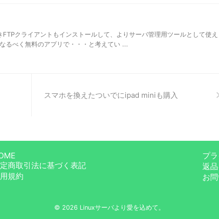
ト
きFTPクライアントもインストールして、よりサーバ管理用ツールとして使え
。 なるべく無料のアプリで・・・と考えてい ...
スマホを換えたついでにipad miniも購入
OME
プラ
定商取引法に基づく表記
返品
用規約
お問
© 2026 Linuxサーバより愛を込めて。