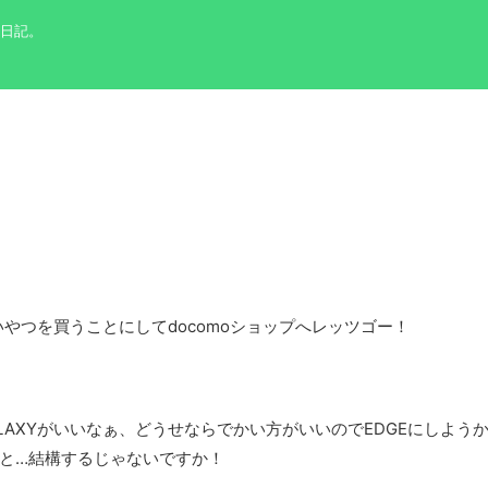
の日記。
やつを買うことにしてdocomoショップへレッツゴー！
AXYがいいなぁ、どうせならでかい方がいいのでEDGEにしよう
と…結構するじゃないですか！