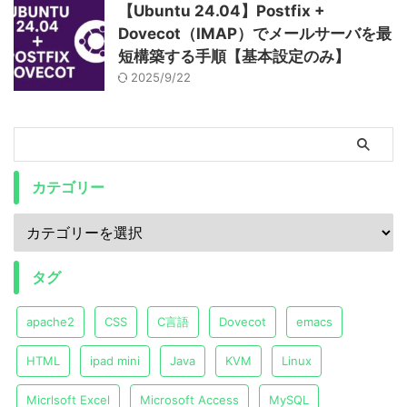
【Ubuntu 24.04】Postfix +
Dovecot（IMAP）でメールサーバを最
短構築する手順【基本設定のみ】
2025/9/22
カテゴリー
タグ
apache2
CSS
C言語
Dovecot
emacs
HTML
ipad mini
Java
KVM
Linux
Micrlsoft Excel
Microsoft Access
MySQL