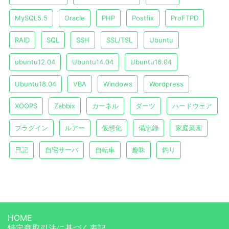
MySQL5.5
Oracle
PHP
Postfix
ProFTPD
RAID
SQL
SSH
SSL/TSL
Ubuntu
ubuntu12.04
Ubuntu14.04
Ubuntu16.04
Ubuntu18.04
VBA
Windows
Wordpress
XOOPS
Zabbix
カーネル
ダーツ
ハードウェア
プラグイン
ルアー
仮想化
備忘録
家庭菜園
日記
自宅サーバ
自転車
趣味
釣り
HOME
特定商取引法に基づく表記