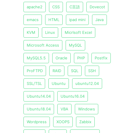
apache2
CSS
C言語
Dovecot
emacs
HTML
ipad mini
Java
KVM
Linux
Micrlsoft Excel
Microsoft Access
MySQL
MySQL5.5
Oracle
PHP
Postfix
ProFTPD
RAID
SQL
SSH
SSL/TSL
Ubuntu
ubuntu12.04
Ubuntu14.04
Ubuntu16.04
Ubuntu18.04
VBA
Windows
Wordpress
XOOPS
Zabbix