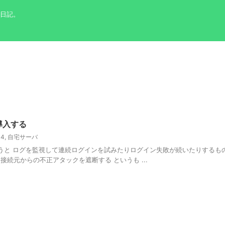
の日記。
nを導入する
04
,
自宅サーバ
は大雑把に言うと ログを監視して連続ログインを試みたりログイン失敗が続いたりするも
接続元からの不正アタックを遮断する というも ...