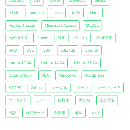
apache2
CSS
C言語
Dovecot
emacs
HTML
ipad mini
Java
KVM
Linux
Micrlsoft Excel
Microsoft Access
MySQL
MySQL5.5
Oracle
PHP
Postfix
ProFTPD
RAID
SQL
SSH
SSL/TSL
Ubuntu
ubuntu12.04
Ubuntu14.04
Ubuntu16.04
Ubuntu18.04
VBA
Windows
Wordpress
XOOPS
Zabbix
カーネル
ダーツ
ハードウェア
プラグイン
ルアー
仮想化
備忘録
家庭菜園
日記
自宅サーバ
自転車
趣味
釣り