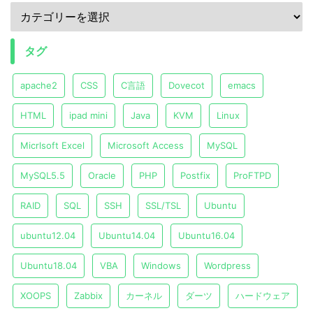
タグ
apache2
CSS
C言語
Dovecot
emacs
HTML
ipad mini
Java
KVM
Linux
Micrlsoft Excel
Microsoft Access
MySQL
MySQL5.5
Oracle
PHP
Postfix
ProFTPD
RAID
SQL
SSH
SSL/TSL
Ubuntu
ubuntu12.04
Ubuntu14.04
Ubuntu16.04
Ubuntu18.04
VBA
Windows
Wordpress
XOOPS
Zabbix
カーネル
ダーツ
ハードウェア