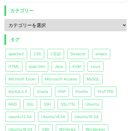
カテゴリー
タグ
apache2
CSS
C言語
Dovecot
emacs
HTML
ipad mini
Java
KVM
Linux
Micrlsoft Excel
Microsoft Access
MySQL
MySQL5.5
Oracle
PHP
Postfix
ProFTPD
RAID
SQL
SSH
SSL/TSL
Ubuntu
ubuntu12.04
Ubuntu14.04
Ubuntu16.04
Ubuntu18.04
VBA
Windows
Wordpress