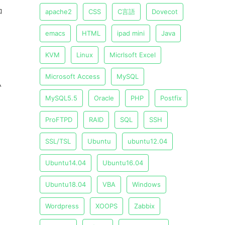
コ
apache2
CSS
C言語
Dovecot
emacs
HTML
ipad mini
Java
KVM
Linux
Micrlsoft Excel
も
Microsoft Access
MySQL
い
MySQL5.5
Oracle
PHP
Postfix
ProFTPD
RAID
SQL
SSH
SSL/TSL
Ubuntu
ubuntu12.04
Ubuntu14.04
Ubuntu16.04
Ubuntu18.04
VBA
Windows
Wordpress
XOOPS
Zabbix