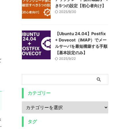
き5つの設定【初心者向け】
2025/9/30
【Ubuntu 24.04】Postfix
+ Dovecot（IMAP）でメー
ルサーバを最短構築する手順
【基本設定のみ】
2025/9/22
て
カテゴリー
さ
タグ
す