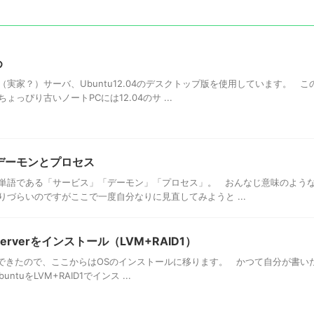
め
実家？）サーバ、Ubuntu12.04のデスクトップ版を使用しています。 こ
っぴり古いノートPCには12.04のサ ...
とデーモンとプロセス
単語である「サービス」「デーモン」「プロセス」。 おんなじ意味のよう
づらいのですがここで一度自分なりに見直してみようと ...
.04Serverをインストール（LVM+RAID1）
設定ができたので、ここからはOSのインストールに移ります。 かつて自分が書い
uをLVM+RAID1でインス ...