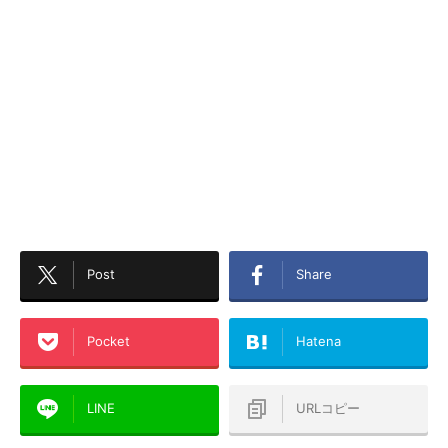
Post
Share
Pocket
Hatena
LINE
URLコピー