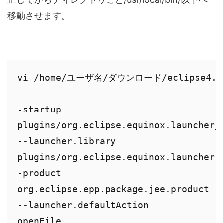
移動させます。
vi /home/ユーザ名/ダウンロード/eclipse4.4/e
-startup

plugins/org.eclipse.equinox.launcher_1
--launcher.library

plugins/org.eclipse.equinox.launcher.g
-product

org.eclipse.epp.package.jee.product

--launcher.defaultAction

openFile
