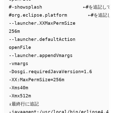
#-showsplash　　　　　　　　　←#を追記し
#org.eclipse.platform　　　　 ←#を追
--launcher.XXMaxPermSize

256m

--launcher.defaultAction

openFile

--launcher.appendVmargs

-vmargs

-Dosgi.requiredJavaVersion=1.6

-XX:MaxPermSize=256m

-Xms40m

-Xmx512m

↓最終行に追記

-javaagent:/usr/local/bin/eclipse4.4/