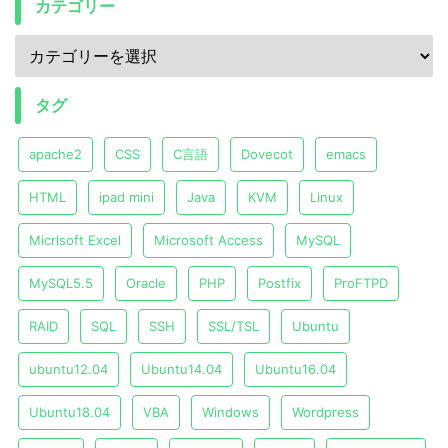
カテゴリー
タグ
apache2
CSS
C言語
Dovecot
emacs
HTML
ipad mini
Java
KVM
Linux
Micrlsoft Excel
Microsoft Access
MySQL
MySQL5.5
Oracle
PHP
Postfix
ProFTPD
RAID
SQL
SSH
SSL/TSL
Ubuntu
ubuntu12.04
Ubuntu14.04
Ubuntu16.04
Ubuntu18.04
VBA
Windows
Wordpress