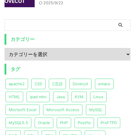
2025/9/22
カテゴリー
タグ
apache2
CSS
C言語
Dovecot
emacs
HTML
ipad mini
Java
KVM
Linux
Micrlsoft Excel
Microsoft Access
MySQL
MySQL5.5
Oracle
PHP
Postfix
ProFTPD