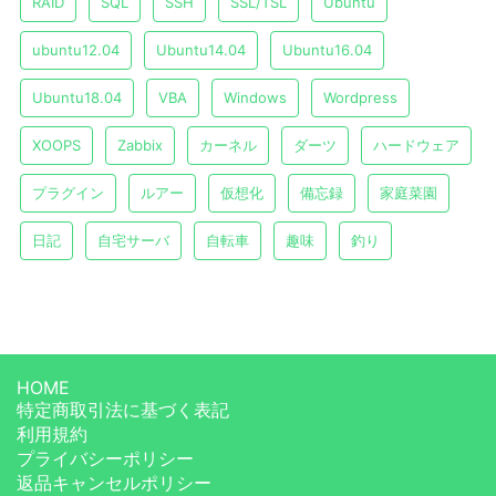
RAID
SQL
SSH
SSL/TSL
Ubuntu
ubuntu12.04
Ubuntu14.04
Ubuntu16.04
Ubuntu18.04
VBA
Windows
Wordpress
XOOPS
Zabbix
カーネル
ダーツ
ハードウェア
プラグイン
ルアー
仮想化
備忘録
家庭菜園
日記
自宅サーバ
自転車
趣味
釣り
HOME
特定商取引法に基づく表記
利用規約
プライバシーポリシー
返品キャンセルポリシー