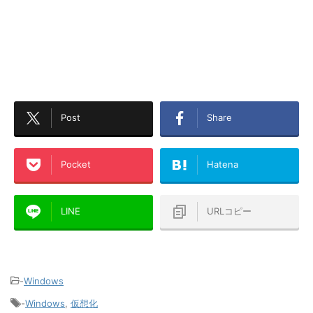
Post
Share
Pocket
Hatena
LINE
URLコピー
-
Windows
-
Windows
,
仮想化