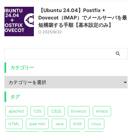
【Ubuntu 24.04】Postfix +
Dovecot（IMAP）でメールサーバを最
短構築する手順【基本設定のみ】
2025/9/22
カテゴリー
タグ
apache2
CSS
C言語
Dovecot
emacs
HTML
ipad mini
Java
KVM
Linux