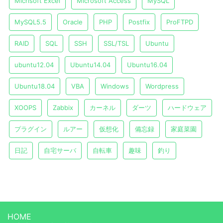
Micrlsoft Excel
Microsoft Access
MySQL
MySQL5.5
Oracle
PHP
Postfix
ProFTPD
RAID
SQL
SSH
SSL/TSL
Ubuntu
ubuntu12.04
Ubuntu14.04
Ubuntu16.04
Ubuntu18.04
VBA
Windows
Wordpress
XOOPS
Zabbix
カーネル
ダーツ
ハードウェア
プラグイン
ルアー
仮想化
備忘録
家庭菜園
日記
自宅サーバ
自転車
趣味
釣り
HOME