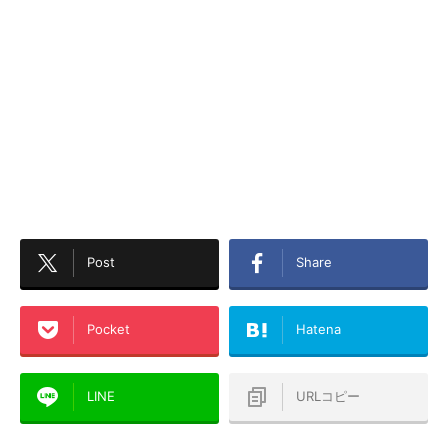
Post
Share
Pocket
Hatena
LINE
URLコピー