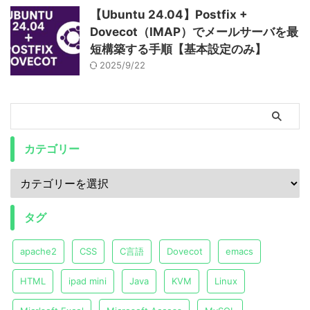
【Ubuntu 24.04】Postfix +
Dovecot（IMAP）でメールサーバを最
短構築する手順【基本設定のみ】
2025/9/22
カテゴリー
タグ
apache2
CSS
C言語
Dovecot
emacs
HTML
ipad mini
Java
KVM
Linux