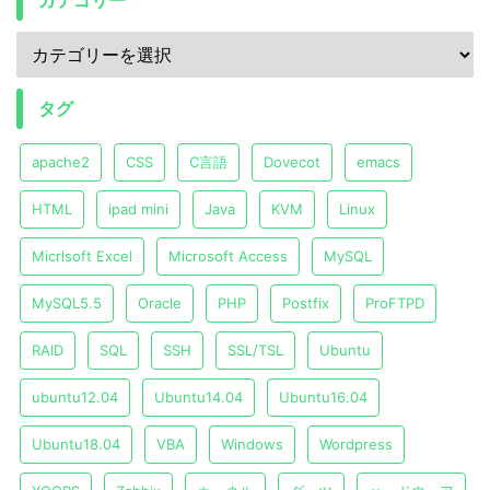
カテゴリー
タグ
apache2
CSS
C言語
Dovecot
emacs
HTML
ipad mini
Java
KVM
Linux
Micrlsoft Excel
Microsoft Access
MySQL
MySQL5.5
Oracle
PHP
Postfix
ProFTPD
RAID
SQL
SSH
SSL/TSL
Ubuntu
ubuntu12.04
Ubuntu14.04
Ubuntu16.04
Ubuntu18.04
VBA
Windows
Wordpress