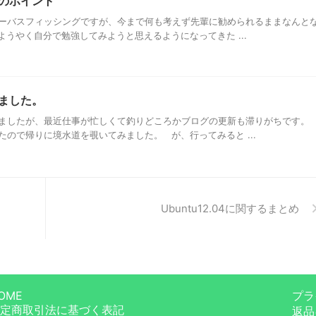
のポイント
ーバスフィッシングですが、今まで何も考えず先輩に勧められるままなんと
うやく自分で勉強してみようと思えるようになってきた ...
ました。
ましたが、最近仕事が忙しくて釣りどころかブログの更新も滞りがちです。
ので帰りに境水道を覗いてみました。 が、行ってみると ...
Ubuntu12.04に関するまとめ
OME
プラ
定商取引法に基づく表記
返品