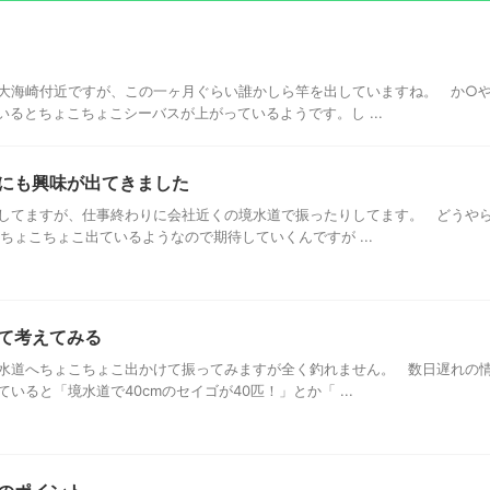
大海崎付近ですが、この一ヶ月ぐらい誰かしら竿を出していますね。 か○
るとちょこちょこシーバスが上がっているようです。し ...
にも興味が出てきました
してますが、仕事終わりに会社近くの境水道で振ったりしてます。 どうや
ちょこちょこ出ているようなので期待していくんですが ...
て考えてみる
水道へちょこちょこ出かけて振ってみますが全く釣れません。 数日遅れの
ると「境水道で40cmのセイゴが40匹！」とか「 ...