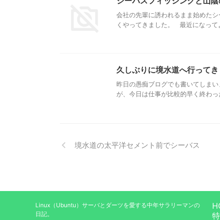
シーバスフィッシングと山陰
会社の先輩に誘われるまま始めたシ
くやってきました。 最近になってよ
久しぶりに境水道へ行ってき
昨日の愚痴ブログでも書いてしまい
が、今日は仕事が比較的早く終わった
境水道の太平洋セメント前でシーバス
H
Linux（Ubuntu）サーバとダーツを愛する中年サラリーマンの
日記。
特