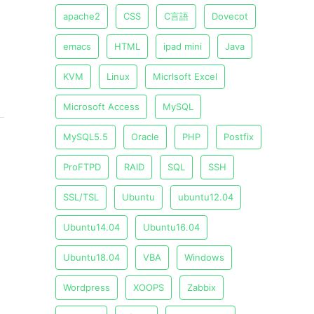
apache2
CSS
C言語
Dovecot
emacs
HTML
ipad mini
Java
KVM
Linux
Micrlsoft Excel
Microsoft Access
MySQL
MySQL5.5
Oracle
PHP
Postfix
ProFTPD
RAID
SQL
SSH
SSL/TSL
Ubuntu
ubuntu12.04
Ubuntu14.04
Ubuntu16.04
Ubuntu18.04
VBA
Windows
Wordpress
XOOPS
Zabbix