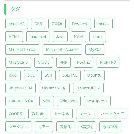
タグ
apache2
CSS
C言語
Dovecot
emacs
HTML
ipad mini
Java
KVM
Linux
Micrlsoft Excel
Microsoft Access
MySQL
MySQL5.5
Oracle
PHP
Postfix
ProFTPD
RAID
SQL
SSH
SSL/TSL
Ubuntu
ubuntu12.04
Ubuntu14.04
Ubuntu16.04
Ubuntu18.04
VBA
Windows
Wordpress
XOOPS
Zabbix
カーネル
ダーツ
ハードウェア
プラグイン
ルアー
仮想化
備忘録
家庭菜園