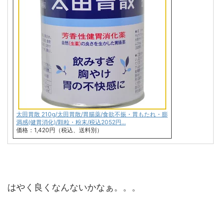
太田胃散 210g/太田胃散/胃腸薬/食欲不振・胃もたれ・膨
満感(健胃消化)/顆粒・粉末/税込2052円...
価格：1,420円（税込、送料別）
はやく良くなんないかなぁ。。。