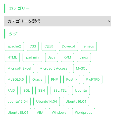
カテゴリー
タグ
apache2
CSS
C言語
Dovecot
emacs
HTML
ipad mini
Java
KVM
Linux
Micrlsoft Excel
Microsoft Access
MySQL
MySQL5.5
Oracle
PHP
Postfix
ProFTPD
RAID
SQL
SSH
SSL/TSL
Ubuntu
ubuntu12.04
Ubuntu14.04
Ubuntu16.04
Ubuntu18.04
VBA
Windows
Wordpress