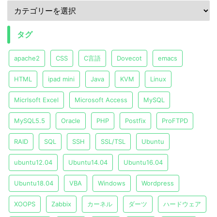
タグ
apache2
CSS
C言語
Dovecot
emacs
HTML
ipad mini
Java
KVM
Linux
Micrlsoft Excel
Microsoft Access
MySQL
MySQL5.5
Oracle
PHP
Postfix
ProFTPD
RAID
SQL
SSH
SSL/TSL
Ubuntu
ubuntu12.04
Ubuntu14.04
Ubuntu16.04
Ubuntu18.04
VBA
Windows
Wordpress
XOOPS
Zabbix
カーネル
ダーツ
ハードウェア