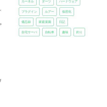
カーネル
ダーツ
ハードウェア
し
プラグイン
ルアー
仮想化
備忘録
家庭菜園
日記
や
自宅サーバ
自転車
趣味
釣り
け