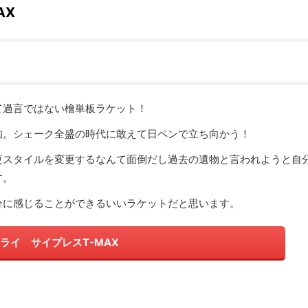
AX
て過言ではない檜単板ラケット！
知。シェーク全盛の時代に敢えて日ペンで立ち向かう！
更スタイルを変更するなんて面倒だし過去の遺物と言われようと自
す。
分に感じることができるいいラケットだと思います。
ライ サイプレスT-MAX