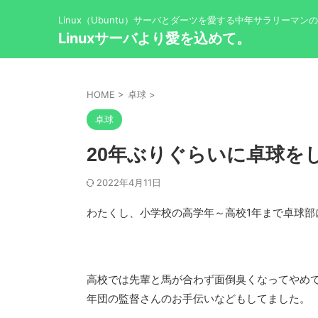
Linux（Ubuntu）サーバとダーツを愛する中年サラリーマン
Linuxサーバより愛を込めて。
HOME
>
卓球
>
卓球
20年ぶりぐらいに卓球を
2022年4月11日
わたくし、小学校の高学年～高校1年まで卓球部
高校では先輩と馬が合わず面倒臭くなってやめ
年団の監督さんのお手伝いなどもしてました。