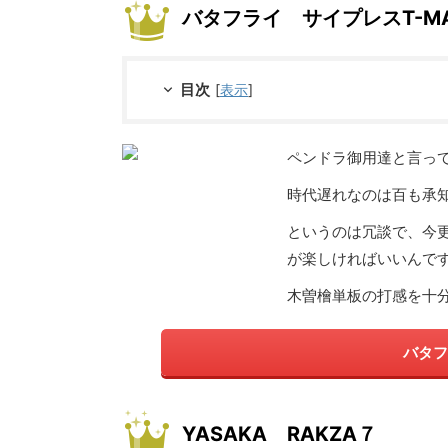
バタフライ サイプレスT-M
目次
[
表示
]
ペンドラ御用達と言っ
時代遅れなのは百も承
というのは冗談で、今
が楽しければいいんで
木曽檜単板の打感を十
バタフ
YASAKA RAKZA７