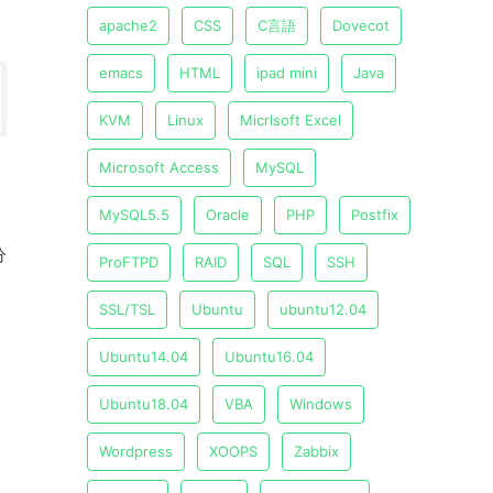
apache2
CSS
C言語
Dovecot
emacs
HTML
ipad mini
Java
KVM
Linux
Micrlsoft Excel
Microsoft Access
MySQL
MySQL5.5
Oracle
PHP
Postfix
分
ProFTPD
RAID
SQL
SSH
SSL/TSL
Ubuntu
ubuntu12.04
Ubuntu14.04
Ubuntu16.04
Ubuntu18.04
VBA
Windows
Wordpress
XOOPS
Zabbix