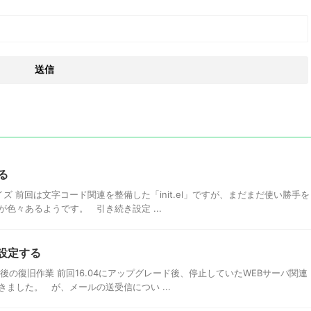
ける
マイズ 前回は文字コード関連を整備した「init.el」ですが、まだまだ使い勝手を
色々あるようです。 引き続き設定 ...
を再設定する
した後の復旧作業 前回16.04にアップグレード後、停止していたWEBサーバ関連
ました。 が、メールの送受信につい ...