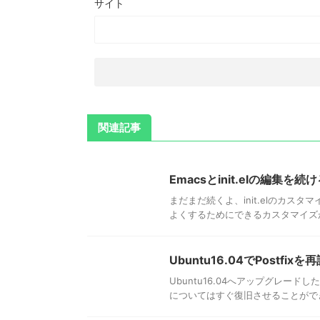
サイト
関連記事
Emacsとinit.elの編集を続
まだまだ続くよ、init.elのカスタ
よくするためにできるカスタマイズが
Ubuntu16.04でPostfix
Ubuntu16.04へアップグレード
についてはすぐ復旧させることができ