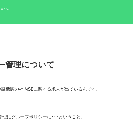
の日記。
ー管理について
融機関の社内SEに関する求人が出ているんです。
にAD管理にグループポリシーに･･･ということ。