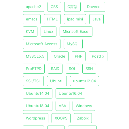
apache2
CSS
C言語
Dovecot
emacs
HTML
ipad mini
Java
KVM
Linux
Micrlsoft Excel
Microsoft Access
MySQL
MySQL5.5
Oracle
PHP
Postfix
ProFTPD
RAID
SQL
SSH
SSL/TSL
Ubuntu
ubuntu12.04
Ubuntu14.04
Ubuntu16.04
Ubuntu18.04
VBA
Windows
Wordpress
XOOPS
Zabbix