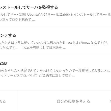
ixをインストールしてサーバを監視する
ストールしてサーバ監視 Ubuntu14.04サーバにZabbixをインストールしてサーバ
立ってログを眺めて ...
メンテする
したときは正常に動いていたように思われたEmacsおよびmozcなんですが、
んです。 mozcを有効にして日本語を ...
25B
 自分もきちんと把握できていたわけではなかったので一度整理してみることに
ットサービスプロバイダ）が契約者に対して課す ...
める
自分の役割を考える