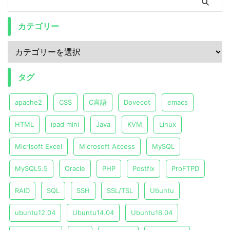
カテゴリー
タグ
apache2
CSS
C言語
Dovecot
emacs
HTML
ipad mini
Java
KVM
Linux
Micrlsoft Excel
Microsoft Access
MySQL
MySQL5.5
Oracle
PHP
Postfix
ProFTPD
RAID
SQL
SSH
SSL/TSL
Ubuntu
ubuntu12.04
Ubuntu14.04
Ubuntu16.04