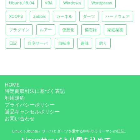
Ubuntu18.04
VBA
Windows
Wordpress
XOOPS
Zabbix
カーネル
ダーツ
ハードウェア
プラグイン
ルアー
仮想化
備忘録
家庭菜園
日記
自宅サーバ
自転車
趣味
釣り
HOME
特定商取引法に基づく表記
利用規約
プライバシーポリシー
返品キャンセルポリシー
お問い合わせ
Linux（Ubuntu）サーバとダーツを愛する中年サラリーマンの日記。