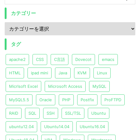
カテゴリー
タグ
apache2
CSS
C言語
Dovecot
emacs
HTML
ipad mini
Java
KVM
Linux
Micrlsoft Excel
Microsoft Access
MySQL
MySQL5.5
Oracle
PHP
Postfix
ProFTPD
RAID
SQL
SSH
SSL/TSL
Ubuntu
ubuntu12.04
Ubuntu14.04
Ubuntu16.04