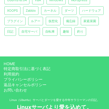
Ubuntu18.04
VBA
Windows
Wordpress
XOOPS
Zabbix
カーネル
ダーツ
ハードウェア
プラグイン
ルアー
仮想化
備忘録
家庭菜園
日記
自宅サーバ
自転車
趣味
釣り
HOME
特定商取引法に基づく表記
利用規約
プライバシーポリシー
返品キャンセルポリシー
お問い合わせ
Linux（Ubuntu）サーバとダーツを愛する中年サラリーマンの日記。
Linuxサーバより愛を込めて。