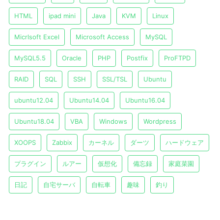
HTML
ipad mini
Java
KVM
Linux
Micrlsoft Excel
Microsoft Access
MySQL
MySQL5.5
Oracle
PHP
Postfix
ProFTPD
RAID
SQL
SSH
SSL/TSL
Ubuntu
ubuntu12.04
Ubuntu14.04
Ubuntu16.04
Ubuntu18.04
VBA
Windows
Wordpress
XOOPS
Zabbix
カーネル
ダーツ
ハードウェア
プラグイン
ルアー
仮想化
備忘録
家庭菜園
日記
自宅サーバ
自転車
趣味
釣り