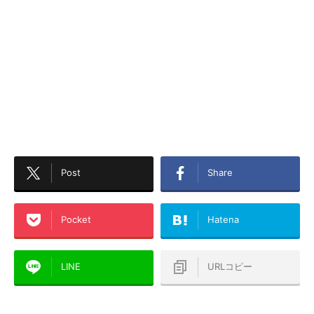
Post
Share
Pocket
Hatena
LINE
URLコピー