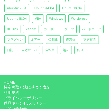
ubuntu12.04
Ubuntu14.04
Ubuntu16.04
Ubuntu18.04
VBA
Windows
Wordpress
XOOPS
Zabbix
カーネル
ダーツ
ハードウェア
プラグイン
ルアー
仮想化
備忘録
家庭菜園
日記
自宅サーバ
自転車
趣味
釣り
HOME
特定商取引法に基づく表記
利用規約
プライバシーポリシー
返品キャンセルポリシー
お問い合わせ