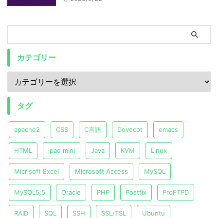
カテゴリー
タグ
apache2
CSS
C言語
Dovecot
emacs
HTML
ipad mini
Java
KVM
Linux
Micrlsoft Excel
Microsoft Access
MySQL
MySQL5.5
Oracle
PHP
Postfix
ProFTPD
RAID
SQL
SSH
SSL/TSL
Ubuntu