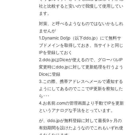
社と比較すると安いので我慢して使用してい
ます。
対策、と呼べるようなものではないかもしれ
ませんが
1.Dynamic Do!jp（以下ddo.jp）にて無料サ
ブドメインを取得しておき、当サイトと同じ
IPを登録しておく
2.ddo.jpはDiceが使えるので、グローバルIP
変更時にddo.jpに対して更新処理を行うよう
Diceに登録
3.この際、携帯アドレスへメールで通知する
ようにしてあるのでここでIP更新を察知した
ら･･･
4.お名前.comの管理画面より手動でIPを更新
というアナログな手法をとっています。
が、ddo.jpが無料登録に対して最長9ヶ月の
有効期間を設けたようなのでこれもいずれ使
えなくなります。