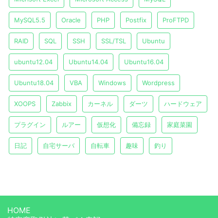
MySQL5.5
Oracle
PHP
Postfix
ProFTPD
RAID
SQL
SSH
SSL/TSL
Ubuntu
ubuntu12.04
Ubuntu14.04
Ubuntu16.04
Ubuntu18.04
VBA
Windows
Wordpress
XOOPS
Zabbix
カーネル
ダーツ
ハードウェア
プラグイン
ルアー
仮想化
備忘録
家庭菜園
日記
自宅サーバ
自転車
趣味
釣り
HOME