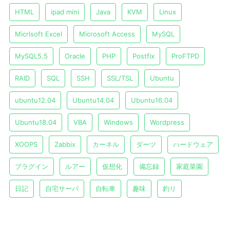
HTML
ipad mini
Java
KVM
Linux
Micrlsoft Excel
Microsoft Access
MySQL
MySQL5.5
Oracle
PHP
Postfix
ProFTPD
RAID
SQL
SSH
SSL/TSL
Ubuntu
ubuntu12.04
Ubuntu14.04
Ubuntu16.04
Ubuntu18.04
VBA
Windows
Wordpress
XOOPS
Zabbix
カーネル
ダーツ
ハードウェア
プラグイン
ルアー
仮想化
備忘録
家庭菜園
日記
自宅サーバ
自転車
趣味
釣り