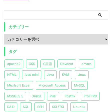
カテゴリー
タグ
apache2
CSS
C言語
Dovecot
emacs
HTML
ipad mini
Java
KVM
Linux
Micrlsoft Excel
Microsoft Access
MySQL
MySQL5.5
Oracle
PHP
Postfix
ProFTPD
RAID
SQL
SSH
SSL/TSL
Ubuntu