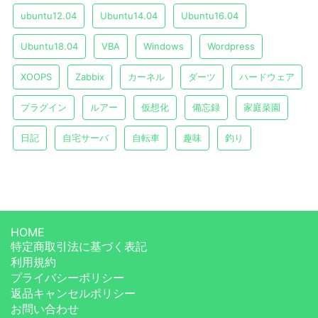
ubuntu12.04
Ubuntu14.04
Ubuntu16.04
Ubuntu18.04
VBA
Windows
Wordpress
XOOPS
Zabbix
カーネル
ダーツ
ハードウェア
プラグイン
ルアー
仮想化
備忘録
家庭菜園
日記
自宅サーバ
自転車
趣味
釣り
HOME
特定商取引法に基づく表記
利用規約
プライバシーポリシー
返品キャンセルポリシー
お問い合わせ