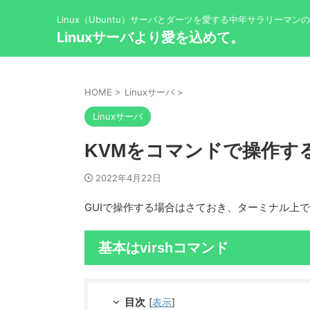
Linux（Ubuntu）サーバとダーツを愛する中年サラリーマン
Linuxサーバより愛を込めて。
HOME
>
Linuxサーバ
>
Linuxサーバ
KVMをコマンドで操作する
2022年4月22日
GUIで操作する場合はさておき、ターミナル上
基本はvirshコマンド
目次
[
表示
]