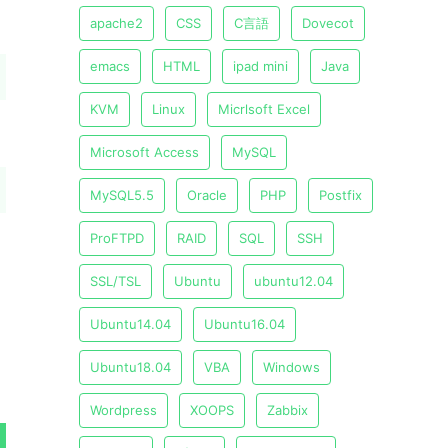
apache2
CSS
C言語
Dovecot
emacs
HTML
ipad mini
Java
KVM
Linux
Micrlsoft Excel
Microsoft Access
MySQL
MySQL5.5
Oracle
PHP
Postfix
ProFTPD
RAID
SQL
SSH
SSL/TSL
Ubuntu
ubuntu12.04
Ubuntu14.04
Ubuntu16.04
Ubuntu18.04
VBA
Windows
Wordpress
XOOPS
Zabbix