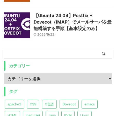
【Ubuntu 24.04】Postfix +
Dovecot（IMAP）でメールサーバを最
短構築する手順【基本設定のみ】
2025/9/22
カテゴリー
タグ
apache2
CSS
C言語
Dovecot
emacs
HTML
ipad mini
Java
KVM
Linux