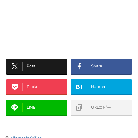
Post
Share
Pocket
Hatena
LINE
URLコピー