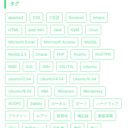
タグ
apache2
CSS
C言語
Dovecot
emacs
HTML
ipad mini
Java
KVM
Linux
Micrlsoft Excel
Microsoft Access
MySQL
MySQL5.5
Oracle
PHP
Postfix
ProFTPD
RAID
SQL
SSH
SSL/TSL
Ubuntu
ubuntu12.04
Ubuntu14.04
Ubuntu16.04
Ubuntu18.04
VBA
Windows
Wordpress
XOOPS
Zabbix
カーネル
ダーツ
ハードウェア
プラグイン
ルアー
仮想化
備忘録
家庭菜園