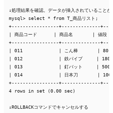
↓処理結果を確認。データが挿入されていることがわ
mysql> select * from T_商品リスト;

+-----------------+--------------+----
| 商品コード      | 商品名       | 値段   
+-----------------+--------------+----
| 011             | こん棒       | 80  
| 012             | 鉄パイプ     | 180  
| 013             | 釘バット     | 500  
| 014             | 日本刀       | 1000
+-----------------+--------------+----
4 rows in set (0.00 sec)

↓ROLLBACKコマンドでキャンセルする
