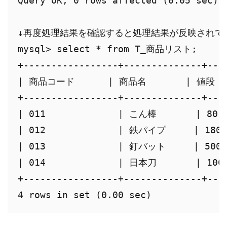
Query OK, 0 rows affected (0.05 sec)

↓再度処理結果を確認すると処理結果が反映されて
mysql> select * from T_商品リスト;

+-----------------+--------------+----
| 商品コード      | 商品名       | 値段   
+-----------------+--------------+----
| 011             | こん棒       | 80  
| 012             | 鉄パイプ     | 180  
| 013             | 釘バット     | 500  
| 014             | 日本刀       | 1000
+-----------------+--------------+----
4 rows in set (0.00 sec)