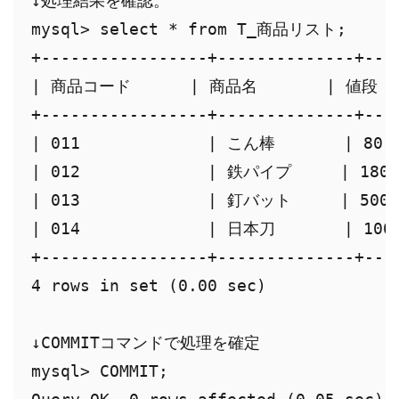
↓処理結果を確認。

mysql> select * from T_商品リスト;

+-----------------+--------------+----
| 商品コード      | 商品名       | 値段   
+-----------------+--------------+----
| 011             | こん棒       | 80  
| 012             | 鉄パイプ     | 180  
| 013             | 釘バット     | 500  
| 014             | 日本刀       | 1000
+-----------------+--------------+----
4 rows in set (0.00 sec)

↓COMMITコマンドで処理を確定

mysql> COMMIT;
