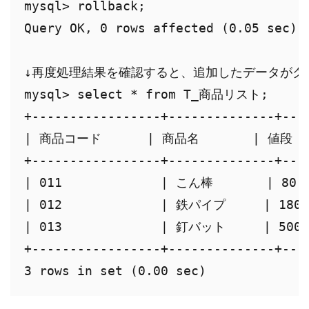
mysql> rollback;

Query OK, 0 rows affected (0.05 sec)

↓再度処理結果を確認すると、追加したデータがク
mysql> select * from T_商品リスト;

+-----------------+--------------+----
| 商品コード      | 商品名       | 値段   
+-----------------+--------------+----
| 011             | こん棒       | 80  
| 012             | 鉄パイプ     | 180  
| 013             | 釘バット     | 500  
+-----------------+--------------+----
3 rows in set (0.00 sec)