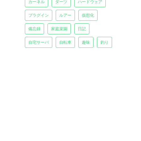
カーネル
ダーツ
ハードウェア
。
プラグイン
ルアー
仮想化
備忘録
家庭菜園
日記
自宅サーバ
自転車
趣味
釣り