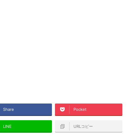
Share
Pocket
LINE
URLコピー