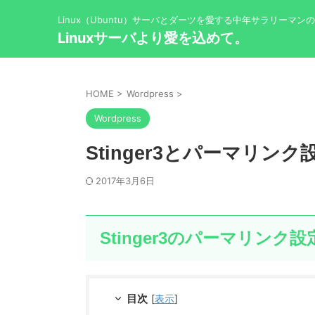
Linux（Ubuntu）サーバとダーツを愛する中年サラリーマン
Linuxサーバより愛を込めて。
HOME
>
Wordpress
>
Wordpress
Stinger3とパーマリンク
2017年3月6日
Stinger3のパーマリンク設
目次
[
表示
]