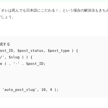
「オレは死んでも日本語にこだわる！」という場合の解決法もきち
でしょう。
成する

ost_ID, $post_status, $post_type ) {

/', $slug ) ) {

e ) . '-' . $post_ID;

 'auto_post_slug', 10, 4 );