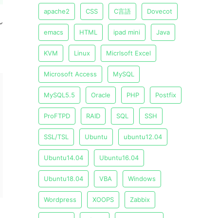
apache2
CSS
C言語
Dovecot
ん
emacs
HTML
ipad mini
Java
KVM
Linux
Micrlsoft Excel
Microsoft Access
MySQL
MySQL5.5
Oracle
PHP
Postfix
ProFTPD
RAID
SQL
SSH
SSL/TSL
Ubuntu
ubuntu12.04
Ubuntu14.04
Ubuntu16.04
Ubuntu18.04
VBA
Windows
Wordpress
XOOPS
Zabbix